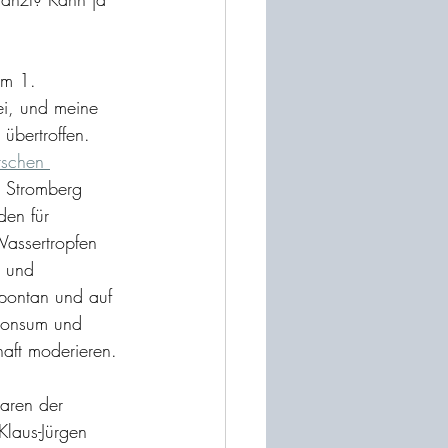
m 1. 
i, und meine 
übertroffen. 
tschen 
n Stromberg 
den für 
Wassertropfen 
n und 
pontan und auf 
konsum und 
aft moderieren.
aren der 
Klaus-Jürgen 