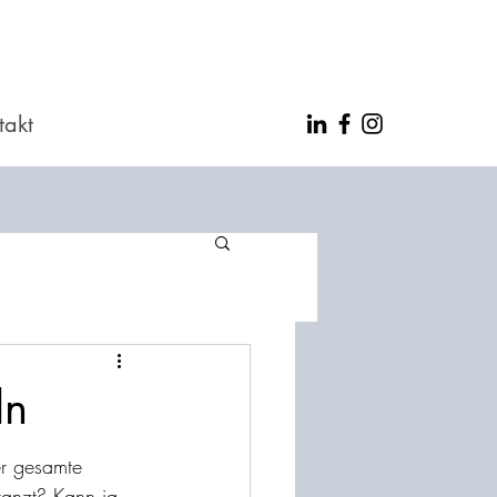
takt
ln
er gesamte 
tanzt? Kann ja 