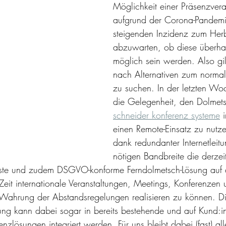
Möglichkeit einer Präsenzvera
aufgrund der Corona-Pandemi
steigenden Inzidenz zum Herb
abzuwarten, ob diese überhau
möglich sein werden. Also gilt
nach Alternativen zum normal
zu suchen. In der letzten Woc
die Gelegenheit, den Dolmet
schneider konferenz systeme
 
einen Remote-Einsatz zu nutz
dank redundanter Internetleit
nötigen Bandbreite die derzei
v beste und zudem DSGVO-konforme Ferndolmetsch-Lösung auf
 Zeit internationale Veranstaltungen, Meetings, Konferenzen 
Wahrung der Abstandsregelungen realisieren zu können. Di
ng kann dabei sogar in bereits bestehende und auf Kund:in
zlösungen integriert werden. Für uns bleibt dabei (fast) all