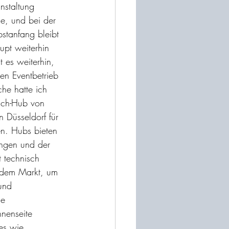
nstaltung 
e, und bei der 
stanfang bleibt 
pt weiterhin 
 es weiterhin, 
en Eventbetrieb 
he hatte ich 
sch-Hub von 
in Düsseldorf für 
en. Hubs bieten 
ungen und der 
t technisch 
 dem Markt, um 
und 
e 
nenseite 
es wie 