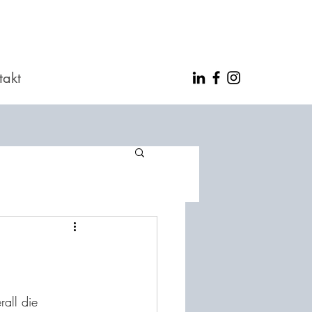
takt
all die 