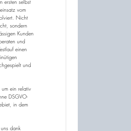
ersten selbst 
einsatz vom 
lviert. Nicht 
cht, sondern 
ässigen Kunden 
beraten und 
stlauf einen 
inütigen 
chgespielt und 
um ein relativ 
 ohne DSGVO-
biet, in dem 
 uns dank 