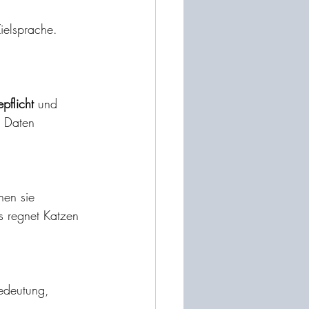
ielsprache.
pflicht
 und 
n Daten 
en sie 
es regnet Katzen 
edeutung, 