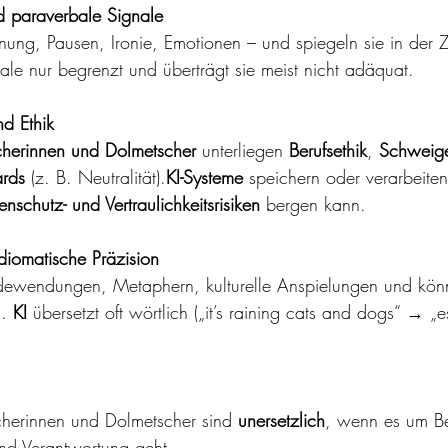
 paraverbale Signale
nung, Pausen, Ironie, Emotionen – und spiegeln sie in der Z
ale nur begrenzt und überträgt sie meist nicht adäquat.
d Ethik
herinnen und Dolmetscher
 unterliegen 
Berufsethik
, 
Schweige
ards
 (z. B. Neutralität).
KI-Systeme
 speichern oder verarbeite
enschutz- und Vertraulichkeitsrisiken
 bergen kann.
idiomatische Präzision
dewendungen, Metaphern, kulturelle Anspielungen und könn
. 
KI
 übersetzt oft wörtlich („it’s raining cats and dogs“ → „
herinnen und Dolmetscher sind 
unersetzlich
, wenn es um B
nd Verantwortung geht.