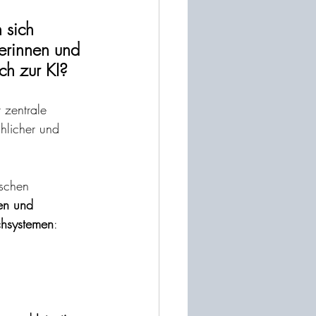
 sich 
erinnen und 
ch zur KI?
 zentrale 
hlicher und 
schen 
en und 
chsystemen
: