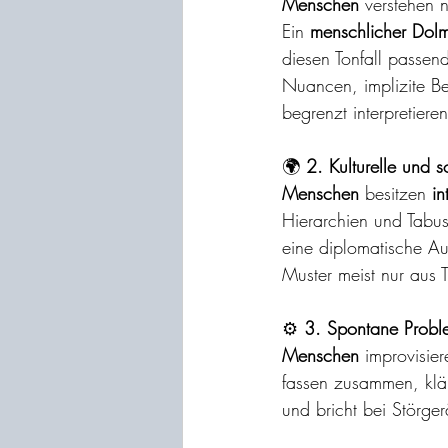
Menschen
 verstehen 
Ein 
menschlicher Dolm
diesen Tonfall passend
Nuancen, implizite Be
begrenzt interpretieren
🌍
 2. Kulturelle und 
Menschen
 besitzen 
in
Hierarchien und Tabus
eine diplomatische A
Muster meist nur aus T
⚙️
 3. Spontane Probl
Menschen
 improvisie
fassen zusammen, klär
und bricht bei Störge