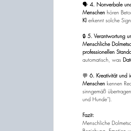
🗣️
 4. Nonverbale und
Menschen
 hören Beto
KI
 erkennt solche Sign
🔒
 5. Verantwortung un
Menschliche Dolmetsc
professionellen Stand
automatisch, was 
Dat
💬
 6. Kreativität und 
Menschen
 kennen Re
sinngemäß übertragen
und Hunde“).
Fazit:
Menschliche Dolmetsc
Beziehung, Emotion u