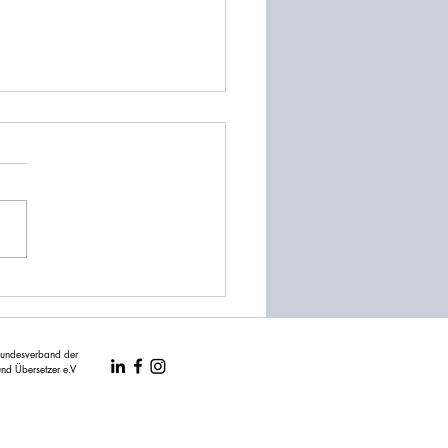
-Barcamp
Bundesverband der
nd Übersetzer e.V