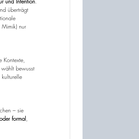
ur und Intention
. 
und überträgt 
tionale 
 Mimik) nur 
e Kontexte, 
 wählt bewusst 
 kulturelle 
chen – sie 
oder formal
, 