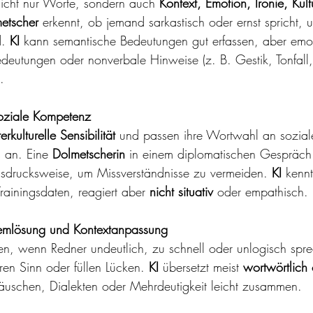
nicht nur Worte, sondern auch 
Kontext, Emotion, Ironie, Kult
etscher
 erkennt, ob jemand sarkastisch oder ernst spricht, 
. 
KI
 kann semantische Bedeutungen gut erfassen, aber emo
deutungen oder nonverbale Hinweise (z. B. Gestik, Tonfall,
.
soziale Kompetenz
terkulturelle Sensibilität
 und passen ihre Wortwahl an sozial
 an. 
Eine 
Dolmetscherin
 in einem diplomatischen Gespräch
usdrucksweise, um Missverständnisse zu vermeiden. 
KI
 kennt
rainingsdaten, reagiert aber 
nicht situativ
 oder empathisch.
emlösung und Kontextanpassung
ren, wenn Redner undeutlich, zu schnell oder unlogisch spre
en Sinn oder füllen Lücken. 
KI
 übersetzt meist 
wortwörtlich 
räuschen, Dialekten oder Mehrdeutigkeit leicht zusammen.