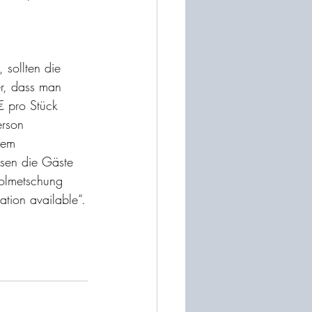
 sollten die 
r, dass man 
€ pro Stück 
erson 
dem 
ssen die Gäste 
dolmetschung 
ation available“.