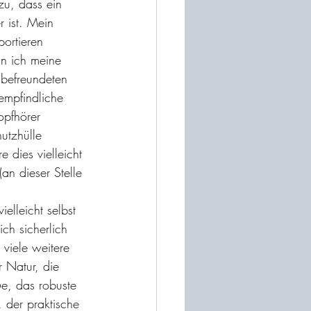
zu, dass ein 
 ist. Mein 
ortieren 
n ich meine 
 befreundeten 
empfindliche 
opfhörer 
utzhülle 
 dies vielleicht 
an dieser Stelle 
elleicht selbst 
ch sicherlich 
viele weitere 
r Natur, die 
ße, das robuste 
 der praktische 