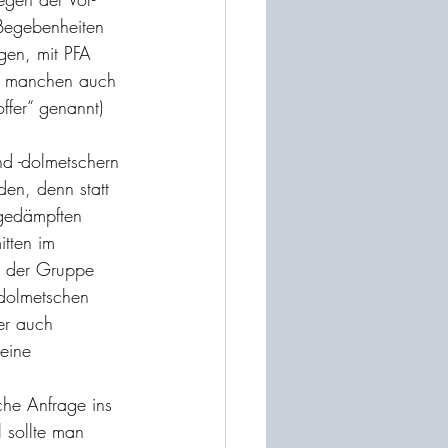
 Begebenheiten 
gen, mit PFA 
n manchen auch 
offer“ genannt) 
 
d -dolmetschern 
en, denn statt 
lgedämpften 
itten im 
n der Gruppe 
dolmetschen 
er auch 
eine 
he Anfrage ins 
l sollte man 