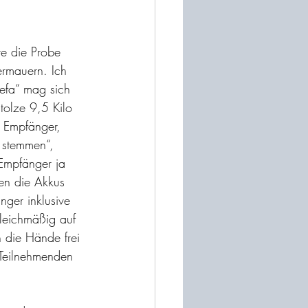
te die Probe 
ermauern. Ich 
efa“ mag sich 
stolze 9,5 Kilo 
. Empfänger, 
 stemmen“, 
Empfänger ja 
den die Akkus 
nger inklusive 
gleichmäßig auf 
h die Hände frei 
 Teilnehmenden 