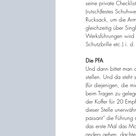
seine private Checkli
(rutsch)festes Schuhw
Rucksack, um die Arm
gleichzeitig über Sin
Werksführungen wird d
Schutzbrille etc.) i. d
Die PFA
Und dann bittet man d
stellen. Und da steht
(für diejenigen, die m
beim Tragen zu geleg
der Koffer für 20 Emp
dieser Stelle unerwä
passant“ die Führung d
das erste Mal das Mo
anders gehen, dachte 