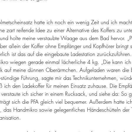
lmetscheinsatz hatte ich noch ein wenig Zeit und ich mach
e zart reifende Idee zu einer Alternative des Koffers zu unt
und holte meine verstaubte Waage aus dem Bad hervor. „P
 aber allein der Koffer ohne Empfänger und Kopfhörer bringt 
lich ist das auf die eingebaute Ladestation zurückzuführen
kro wiegen gerade einmal lächerliche 4 kg. „Die kann ich
lick auf meine dünnen Oberärmchen. Aufgeladen waren die 
 2-stündige Führung, sagte mir das Technikunternehmen, wür
eß ich den Ladekoffer für meinen Einsatz zuhause. Die Empfä
s verstaute ich sicher in einem Rucksack, und siehe da: So 
, trägt sich die PFA gleich viel bequemer. Außerdem hatte ic
k, das Handmikro sowie gelegentliches Händeschütteln der
anisation.