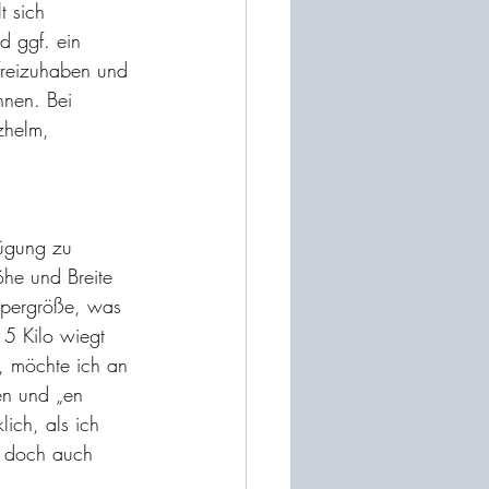
t sich 
d ggf. ein 
freizuhaben und 
nnen. Bei 
zhelm, 
fügung zu 
öhe und Breite 
örpergröße, was 
5 Kilo wiegt 
, möchte ich an 
en und „en 
ich, als ich 
s doch auch 