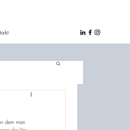
takt
an dem man 
egen der Vor- 