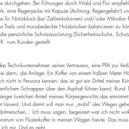
ste durchgehen: Bei Führungen durch Wald und Flur empfiehl
erk, eine Regenjacke mit Kapuze (Achtung: Regengefahr!) un
e für Notizblock (bei Zahlenkolonnen) und/oder Mikrofon 
gle Trails und moosbedeckte Holzbrücken balancieren zu kö
ie persönliche Schutzausrüstung (Sicherheitsschuhe, Schut
. R. vom Kunden gestellt.
as Technikunternehmen seines Vertrauens, eine PFA zur Ver
 sie dann, die Anlage: Ein Koffer von einem halben Meter H
ich nicht in Persona kennen: das ist gut ein Drittel meiner K
entlichem Schrappen über den Asphalt führen kann). Rund 1
fänger (welchen Anteil meines Körpergewichts das einnimmt
hnt lassen). Und damit soll man nun „mobil“ des Weges geh
olmetschen... Ich muss sagen, begeistert war ich nicht wirkl
nstrum von Flüsterkoffer in meinen Wagen hievte. Das mus
ich mir. Und es geht.