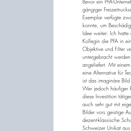
Bevor ein PFA-Unterne
gängiger Freizeitruck
Exemplar verfügte zwa
konnte, um Beschädig
Idee weiter: Ich hatte
Kollegin die PFA in e
Objektive und Filter v
untergebracht werden.
angeliefert. Mit eine
eine Alternative für T
ist das imaginäre Bild
Wer jedoch häufiger P
diese Investition tät
auch sehr gut mit ei
Bilder vors geistige Au
dezent-klassische Schu
Schweizer Unikat aus 