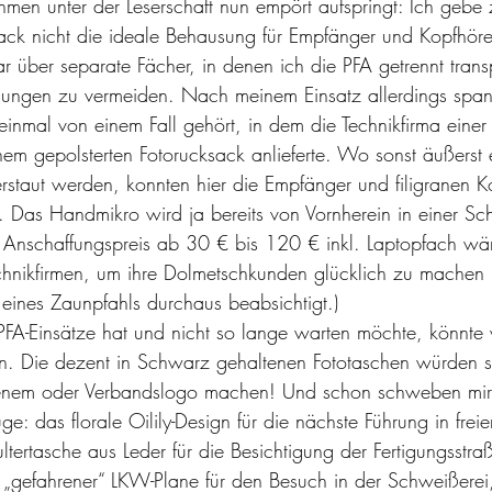
hmen unter der Leserschaft nun empört aufspringt: Ich gebe 
sack nicht die ideale Behausung für Empfänger und Kopfhörer
r über separate Fächer, in denen ich die PFA getrennt transp
ungen zu vermeiden. Nach meinem Einsatz allerdings span
 einmal von einem Fall gehört, in dem die Technikfirma einer
inem gepolsterten Fotorucksack anlieferte. Wo sonst äußerst 
erstaut werden, konnten hier die Empfänger und filigranen K
 Das Handmikro wird ja bereits von Vornherein in einer Sch
m Anschaffungspreis ab 30 € bis 120 € inkl. Laptopfach wäre
echnikfirmen, um ihre Dolmetschkunden glücklich zu machen (
 eines Zaunpfahls durchaus beabsichtigt.)
FA-Einsätze hat und nicht so lange warten möchte, könnte vi
igen. Die dezent in Schwarz gehaltenen Fototaschen würden si
genem oder Verbandslogo machen! Und schon schweben mir 
ge: das florale Oilily-Design für die nächste Führung in freie
ltertasche aus Leder für die Besichtigung der Fertigungsstra
„gefahrener“ LKW-Plane für den Besuch in der Schweißerei,